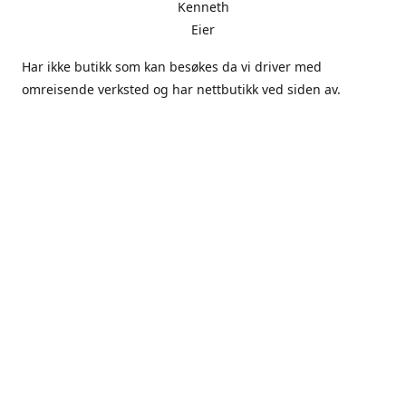
Kenneth
Eier
Har ikke butikk som kan besøkes da vi driver med
omreisende verksted og har nettbutikk ved siden av.
Angrefristen er på 14 dager om denne skal benyttes innen
fristen må det sendes mail i forkant av retur, der vi
bekrefter mottak og gir returnummer som må ligge ved.
varen må være komplett med emballasjen og ubrukt vare,
elektronikk kan ikke forpakning være brutt.
Retur sendes til Selnesveien 91 9042 Laksvatn.
kunde er ansvarlig for dekke retur og postoppkrav blir
ikke hentet.